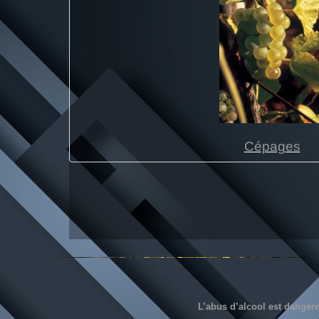
Cépages
L’abus d’alcool est danger